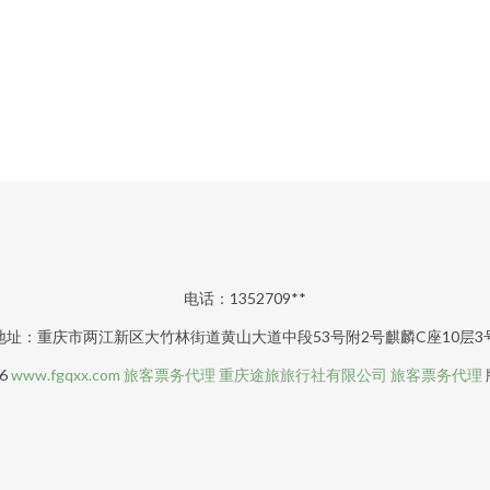
电话：1352709**
地址：重庆市两江新区大竹林街道黄山大道中段53号附2号麒麟C座10层3
26
www.fgqxx.com
旅客票务代理
重庆途旅旅行社有限公司
旅客票务代理