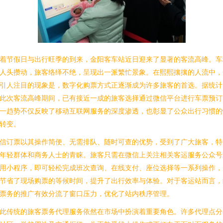
着节假日与出行旺季的到来，金阳客车站近日迎来了显著的客流高峰。车
人头攒动，旅客络绎不绝，呈现出一派繁忙景象。在熙熙攘攘的人流中，
引人注目的现象是，数字化购票方式正逐渐成为许多旅客的首选。据统计
此次客流高峰期间，已有接近一成的旅客选择通过微信平台进行车票预订
一趋势不仅反映了移动互联网服务的深度渗透，也彰显了公众出行习惯的
转变。
信订票以其操作简便、无需排队、随时可查的优势，受到了广大旅客，特
年轻群体和商务人士的青睐。旅客只需在微信上关注相关客运服务公众号
用小程序，即可轻松完成班次查询、在线支付、座位选择等一系列操作，
节省了现场购票的等候时间，提升了出行效率与体验。对于客运站而言，
票务的推广有效分流了窗口压力，优化了站内秩序管理。
此传统的旅客票务代理服务依然在市场中扮演着重要角色。许多代理点分