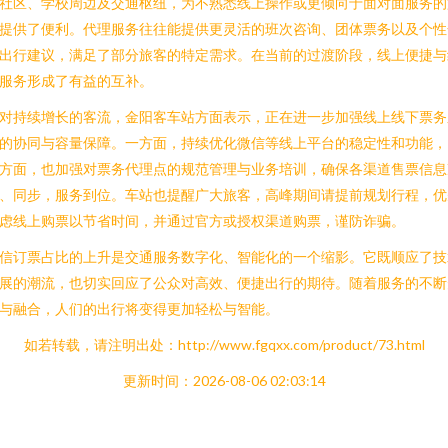
社区、学校周边及交通枢纽，为不熟悉线上操作或更倾向于面对面服务的
提供了便利。代理服务往往能提供更灵活的班次咨询、团体票务以及个性
出行建议，满足了部分旅客的特定需求。在当前的过渡阶段，线上便捷与
服务形成了有益的互补。
对持续增长的客流，金阳客车站方面表示，正在进一步加强线上线下票务
的协同与容量保障。一方面，持续优化微信等线上平台的稳定性和功能，
方面，也加强对票务代理点的规范管理与业务培训，确保各渠道售票信息
、同步，服务到位。车站也提醒广大旅客，高峰期间请提前规划行程，优
虑线上购票以节省时间，并通过官方或授权渠道购票，谨防诈骗。
信订票占比的上升是交通服务数字化、智能化的一个缩影。它既顺应了技
展的潮流，也切实回应了公众对高效、便捷出行的期待。随着服务的不断
与融合，人们的出行将变得更加轻松与智能。
如若转载，请注明出处：http://www.fgqxx.com/product/73.html
更新时间：2026-08-06 02:03:14